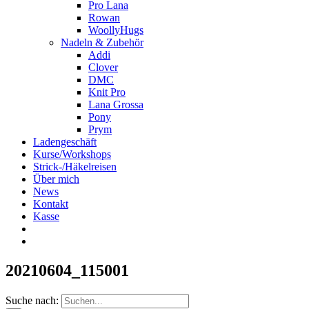
Pro Lana
Rowan
WoollyHugs
Nadeln & Zubehör
Addi
Clover
DMC
Knit Pro
Lana Grossa
Pony
Prym
Ladengeschäft
Kurse/Workshops
Strick-/Häkelreisen
Über mich
News
Kontakt
Kasse
20210604_115001
Suche nach: