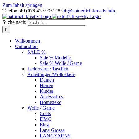
Zum Inhalt springen
Telefon: 49 (0)7843 / 9951783
|
rb@natuerlich-kreativ.info
Suche nach:
Willkommen
Onlineshop
SALE %
Sale % Modelle
Sale % Wolle / Garne
Lederware / Taschen
Anleitungen/Wollpakete
Damen
Herren
Kinder
Accessoires
Homedeko
Wolle / Garne
Coats
DMC
Elisa
Lana Grossa
LANGYARNS