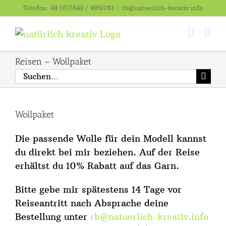
Zum
Telefon: 49 (0)7843 / 9951783
|
rb@natuerlich-kreativ.info
Inhalt
springen
Reisen – Wollpaket
Suche
nach:
Wollpaket
Die passende Wolle für dein Modell kannst
du direkt bei mir beziehen. Auf der Reise
erhältst du 10% Rabatt auf das Garn.
Bitte gebe mir spätestens 14 Tage vor
Reiseantritt nach Absprache deine
Bestellung unter
rb@natuerlich-kreativ.info