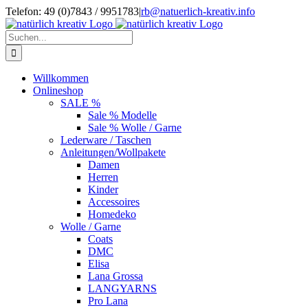
Zum
Telefon: 49 (0)7843 / 9951783
|
rb@natuerlich-kreativ.info
Inhalt
springen
Suche
nach:
Willkommen
Onlineshop
SALE %
Sale % Modelle
Sale % Wolle / Garne
Lederware / Taschen
Anleitungen/Wollpakete
Damen
Herren
Kinder
Accessoires
Homedeko
Wolle / Garne
Coats
DMC
Elisa
Lana Grossa
LANGYARNS
Pro Lana