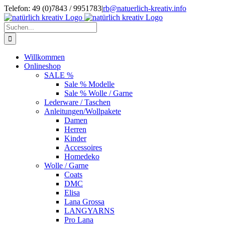
Zum
Telefon: 49 (0)7843 / 9951783
|
rb@natuerlich-kreativ.info
Inhalt
springen
Suche
nach:
Willkommen
Onlineshop
SALE %
Sale % Modelle
Sale % Wolle / Garne
Lederware / Taschen
Anleitungen/Wollpakete
Damen
Herren
Kinder
Accessoires
Homedeko
Wolle / Garne
Coats
DMC
Elisa
Lana Grossa
LANGYARNS
Pro Lana