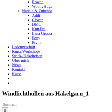
Rowan
WoollyHugs
Nadeln & Zubehör
Addi
Clover
DMC
Knit Pro
Lana Grossa
Pony
Prym
Ladengeschäft
Kurse/Workshops
Strick-/Häkelreisen
Über mich
News
Kontakt
Kasse
Windlichthüllen aus Häkelgarn_1
Suche
nach: