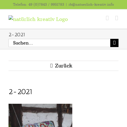
Zum
Telefon: 49 (0)7843 / 9951783
|
rb@natuerlich-kreativ.info
Inhalt
springen
2-2021
Suche
nach:
Zurück
2-2021