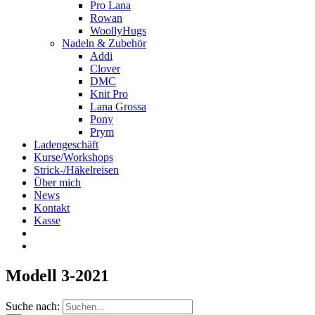
Pro Lana
Rowan
WoollyHugs
Nadeln & Zubehör
Addi
Clover
DMC
Knit Pro
Lana Grossa
Pony
Prym
Ladengeschäft
Kurse/Workshops
Strick-/Häkelreisen
Über mich
News
Kontakt
Kasse
Modell 3-2021
Suche nach: