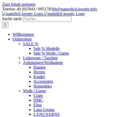
Zum Inhalt springen
Telefon: 49 (0)7843 / 9951783
|
rb@natuerlich-kreativ.info
Suche nach:
Willkommen
Onlineshop
SALE %
Sale % Modelle
Sale % Wolle / Garne
Lederware / Taschen
Anleitungen/Wollpakete
Damen
Herren
Kinder
Accessoires
Homedeko
Wolle / Garne
Coats
DMC
Elisa
Lana Grossa
LANGYARNS