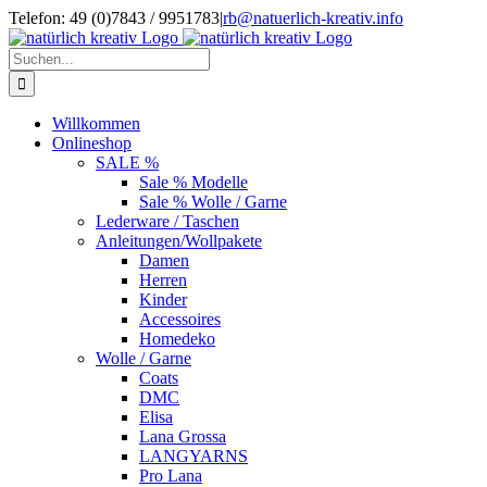
Zum
Telefon: 49 (0)7843 / 9951783
|
rb@natuerlich-kreativ.info
Inhalt
springen
Suche
nach:
Willkommen
Onlineshop
SALE %
Sale % Modelle
Sale % Wolle / Garne
Lederware / Taschen
Anleitungen/Wollpakete
Damen
Herren
Kinder
Accessoires
Homedeko
Wolle / Garne
Coats
DMC
Elisa
Lana Grossa
LANGYARNS
Pro Lana