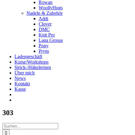
Rowan
WoollyHugs
Nadeln & Zubehör
Addi
Clover
DMC
Knit Pro
Lana Grossa
Pony
Prym
Ladengeschäft
Kurse/Workshops
Strick-/Häkelreisen
Über mich
News
Kontakt
Kasse
303
Suche
nach: