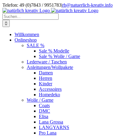
Zum
Telefon: 49 (0)7843 / 9951783
|
rb@natuerlich-kreativ.info
Inhalt
springen
Suche
nach:
Willkommen
Onlineshop
SALE %
Sale % Modelle
Sale % Wolle / Garne
Lederware / Taschen
Anleitungen/Wollpakete
Damen
Herren
Kinder
Accessoires
Homedeko
Wolle / Garne
Coats
DMC
Elisa
Lana Grossa
LANGYARNS
Pro Lana