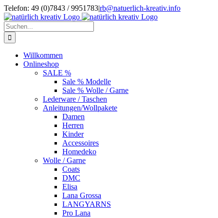
Zum
Telefon: 49 (0)7843 / 9951783
|
rb@natuerlich-kreativ.info
Inhalt
springen
Suche
nach:
Willkommen
Onlineshop
SALE %
Sale % Modelle
Sale % Wolle / Garne
Lederware / Taschen
Anleitungen/Wollpakete
Damen
Herren
Kinder
Accessoires
Homedeko
Wolle / Garne
Coats
DMC
Elisa
Lana Grossa
LANGYARNS
Pro Lana