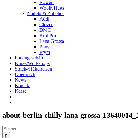
Rowan
WoollyHugs
Nadeln & Zubehör
Addi
Clover
DMC
Knit Pro
Lana Grossa
Pony
Prym
Ladengeschäft
Kurse/Workshops
Strick-/Häkelreisen
Über mich
News
Kontakt
Kasse
about-berlin-chilly-lana-grossa-13640014
Suche
nach: