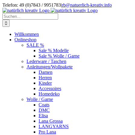
Zum
Telefon: 49 (0)7843 / 9951783
|
rb@natuerlich-kreativ.info
Inhalt
springen
Suche
nach:
Willkommen
Onlineshop
SALE %
Sale % Modelle
Sale % Wolle / Garne
Lederware / Taschen
Anleitungen/Wollpakete
Damen
Herren
Kinder
Accessoires
Homedeko
Wolle / Garne
Coats
DMC
Elisa
Lana Grossa
LANGYARNS
Pro Lana