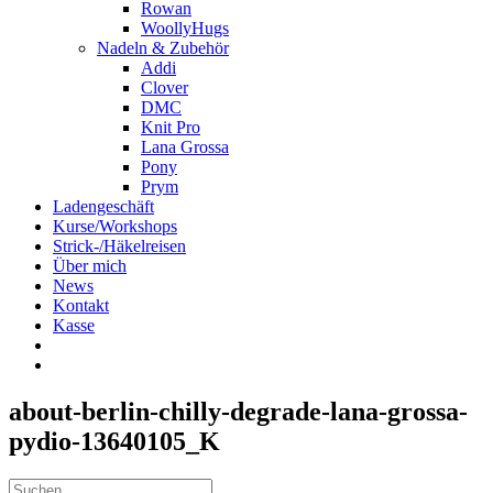
Rowan
WoollyHugs
Nadeln & Zubehör
Addi
Clover
DMC
Knit Pro
Lana Grossa
Pony
Prym
Ladengeschäft
Kurse/Workshops
Strick-/Häkelreisen
Über mich
News
Kontakt
Kasse
about-berlin-chilly-degrade-lana-grossa-
pydio-13640105_K
Suche