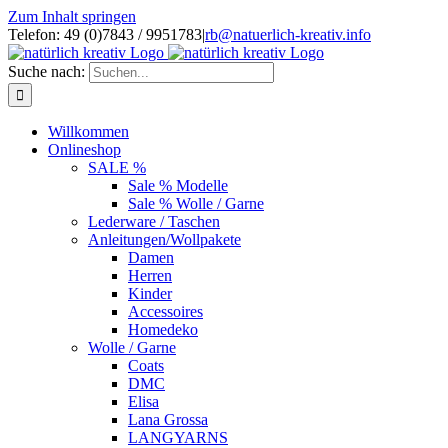
Zum Inhalt springen
Telefon: 49 (0)7843 / 9951783
|
rb@natuerlich-kreativ.info
Suche nach:
Willkommen
Onlineshop
SALE %
Sale % Modelle
Sale % Wolle / Garne
Lederware / Taschen
Anleitungen/Wollpakete
Damen
Herren
Kinder
Accessoires
Homedeko
Wolle / Garne
Coats
DMC
Elisa
Lana Grossa
LANGYARNS