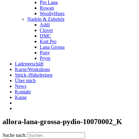
Pro Lana
Rowan
WoollyHugs
Nadeln & Zubehör
Addi
Clover
DMC
Knit Pro
Lana Grossa
Pony
Prym
Ladengeschäft
Kurse/Workshops
Strick-/Häkelreisen
Über mich
News
Kontakt
Kasse
allora-lana-grossa-pydio-10070002_K
Suche nach: