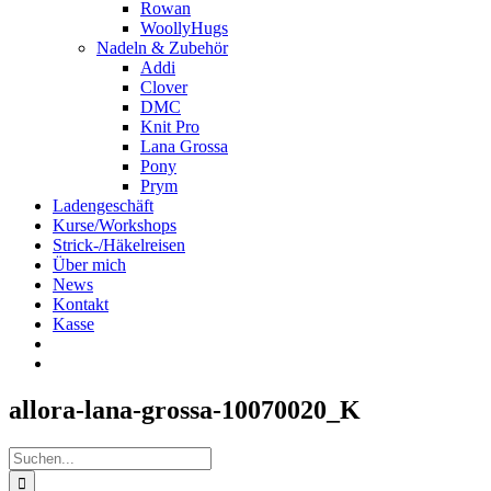
Rowan
WoollyHugs
Nadeln & Zubehör
Addi
Clover
DMC
Knit Pro
Lana Grossa
Pony
Prym
Ladengeschäft
Kurse/Workshops
Strick-/Häkelreisen
Über mich
News
Kontakt
Kasse
allora-lana-grossa-10070020_K
Suche
nach: