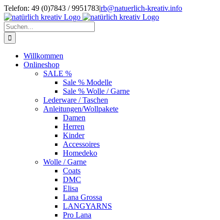
Zum
Telefon: 49 (0)7843 / 9951783
|
rb@natuerlich-kreativ.info
Inhalt
springen
Suche
nach:
Willkommen
Onlineshop
SALE %
Sale % Modelle
Sale % Wolle / Garne
Lederware / Taschen
Anleitungen/Wollpakete
Damen
Herren
Kinder
Accessoires
Homedeko
Wolle / Garne
Coats
DMC
Elisa
Lana Grossa
LANGYARNS
Pro Lana