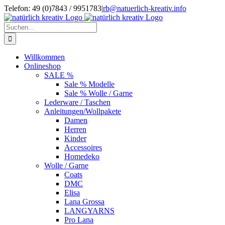
Zum
Telefon: 49 (0)7843 / 9951783
|
rb@natuerlich-kreativ.info
Inhalt
springen
Suche
nach:
Willkommen
Onlineshop
SALE %
Sale % Modelle
Sale % Wolle / Garne
Lederware / Taschen
Anleitungen/Wollpakete
Damen
Herren
Kinder
Accessoires
Homedeko
Wolle / Garne
Coats
DMC
Elisa
Lana Grossa
LANGYARNS
Pro Lana