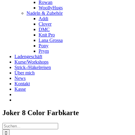
Rowan
WoollyHugs
Nadeln & Zubehör
Addi
Clover
DMC
Knit Pro
Lana Grossa
Pony
Prym
Ladengeschäft
Kurse/Workshops
Strick-/Häkelreisen
Über mich
News
Kontakt
Kasse
Joker 8 Color Farbkarte
Suche
nach: