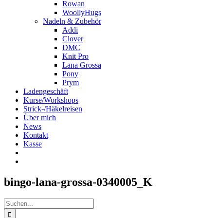
Rowan
WoollyHugs
Nadeln & Zubehör
Addi
Clover
DMC
Knit Pro
Lana Grossa
Pony
Prym
Ladengeschäft
Kurse/Workshops
Strick-/Häkelreisen
Über mich
News
Kontakt
Kasse
bingo-lana-grossa-0340005_K
Suche
nach: