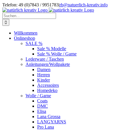
Zum
Telefon: 49 (0)7843 / 9951783
|
rb@natuerlich-kreativ.info
Inhalt
springen
Suche
nach:
Willkommen
Onlineshop
SALE %
Sale % Modelle
Sale % Wolle / Garne
Lederware / Taschen
Anleitungen/Wollpakete
Damen
Herren
Kinder
Accessoires
Homedeko
Wolle / Garne
Coats
DMC
Elisa
Lana Grossa
LANGYARNS
Pro Lana