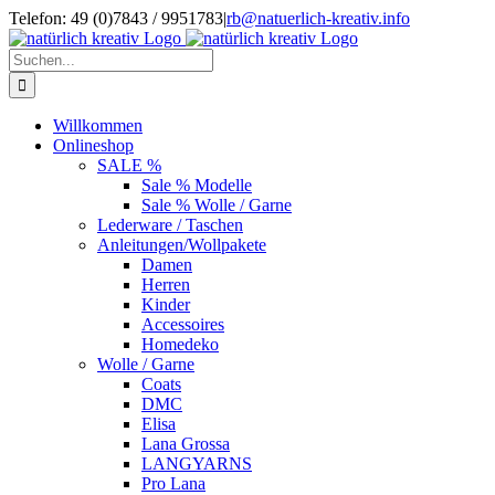
Zum
Telefon: 49 (0)7843 / 9951783
|
rb@natuerlich-kreativ.info
Inhalt
springen
Suche
nach:
Willkommen
Onlineshop
SALE %
Sale % Modelle
Sale % Wolle / Garne
Lederware / Taschen
Anleitungen/Wollpakete
Damen
Herren
Kinder
Accessoires
Homedeko
Wolle / Garne
Coats
DMC
Elisa
Lana Grossa
LANGYARNS
Pro Lana