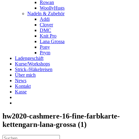
Rowan
WoollyHugs
Nadeln & Zubehör
Addi
Clover
DMC
Knit Pro
Lana Grossa
Pony
Prym
Ladengeschäft
Kurse/Workshops
Strick-/Häkelreisen
Über mich
News
Kontakt
Kasse
hw2020-cashmere-16-fine-farbkarte-
kettengarn-lana-grossa (1)
Suche