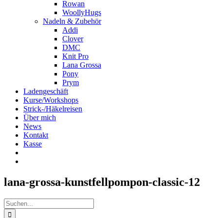
Rowan
WoollyHugs
Nadeln & Zubehör
Addi
Clover
DMC
Knit Pro
Lana Grossa
Pony
Prym
Ladengeschäft
Kurse/Workshops
Strick-/Häkelreisen
Über mich
News
Kontakt
Kasse
lana-grossa-kunstfellpompon-classic-12
Suche
nach: