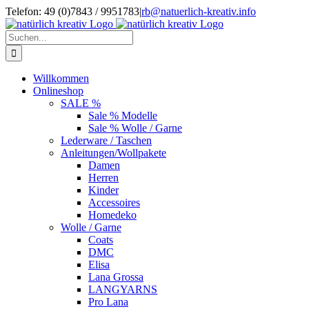
Zum
Telefon: 49 (0)7843 / 9951783
|
rb@natuerlich-kreativ.info
Inhalt
springen
Suche
nach:
Willkommen
Onlineshop
SALE %
Sale % Modelle
Sale % Wolle / Garne
Lederware / Taschen
Anleitungen/Wollpakete
Damen
Herren
Kinder
Accessoires
Homedeko
Wolle / Garne
Coats
DMC
Elisa
Lana Grossa
LANGYARNS
Pro Lana