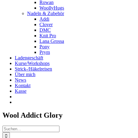
Rowan
WoollyHugs
Nadeln & Zubehör
Addi
Clover
DMC
Knit Pro
Lana Grossa
Pony
Prym
Ladengeschäft
Kurse/Workshops
Strick-/Häkelreisen
Über mich
News
Kontakt
Kasse
Wool Addict Glory
Suche
nach: