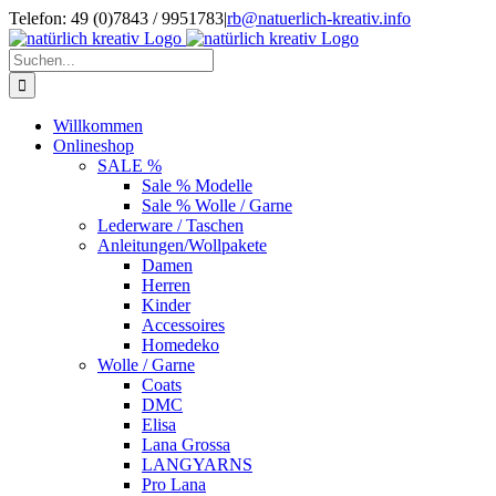
Zum
Telefon: 49 (0)7843 / 9951783
|
rb@natuerlich-kreativ.info
Inhalt
springen
Suche
nach:
Willkommen
Onlineshop
SALE %
Sale % Modelle
Sale % Wolle / Garne
Lederware / Taschen
Anleitungen/Wollpakete
Damen
Herren
Kinder
Accessoires
Homedeko
Wolle / Garne
Coats
DMC
Elisa
Lana Grossa
LANGYARNS
Pro Lana