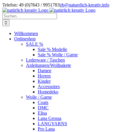
Zum
Telefon: 49 (0)7843 / 9951783
|
rb@natuerlich-kreativ.info
Inhalt
springen
Suche
nach:
Willkommen
Onlineshop
SALE %
Sale % Modelle
Sale % Wolle / Garne
Lederware / Taschen
Anleitungen/Wollpakete
Damen
Herren
Kinder
Accessoires
Homedeko
Wolle / Garne
Coats
DMC
Elisa
Lana Grossa
LANGYARNS
Pro Lana