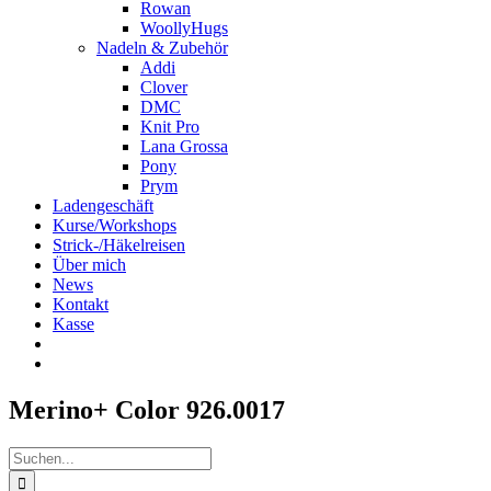
Rowan
WoollyHugs
Nadeln & Zubehör
Addi
Clover
DMC
Knit Pro
Lana Grossa
Pony
Prym
Ladengeschäft
Kurse/Workshops
Strick-/Häkelreisen
Über mich
News
Kontakt
Kasse
Merino+ Color 926.0017
Suche
nach: