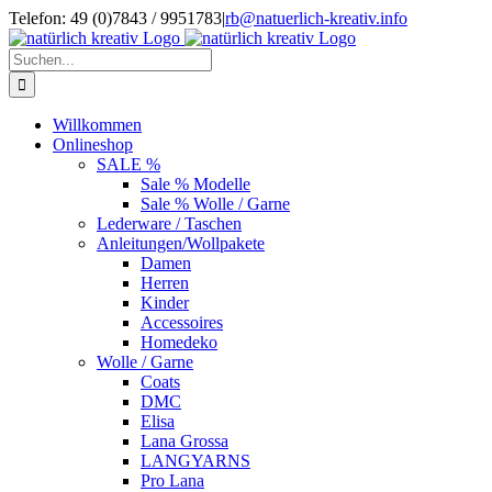
Zum
Telefon: 49 (0)7843 / 9951783
|
rb@natuerlich-kreativ.info
Inhalt
springen
Suche
nach:
Willkommen
Onlineshop
SALE %
Sale % Modelle
Sale % Wolle / Garne
Lederware / Taschen
Anleitungen/Wollpakete
Damen
Herren
Kinder
Accessoires
Homedeko
Wolle / Garne
Coats
DMC
Elisa
Lana Grossa
LANGYARNS
Pro Lana