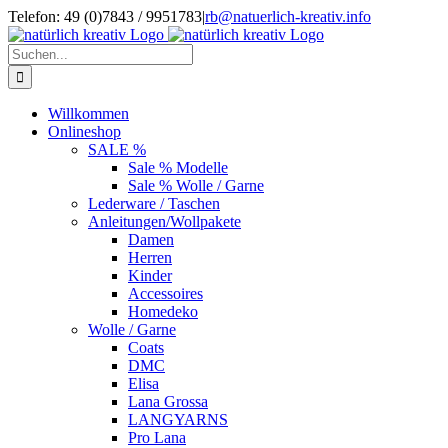
Zum
Telefon: 49 (0)7843 / 9951783
|
rb@natuerlich-kreativ.info
Inhalt
springen
Suche
nach:
Willkommen
Onlineshop
SALE %
Sale % Modelle
Sale % Wolle / Garne
Lederware / Taschen
Anleitungen/Wollpakete
Damen
Herren
Kinder
Accessoires
Homedeko
Wolle / Garne
Coats
DMC
Elisa
Lana Grossa
LANGYARNS
Pro Lana