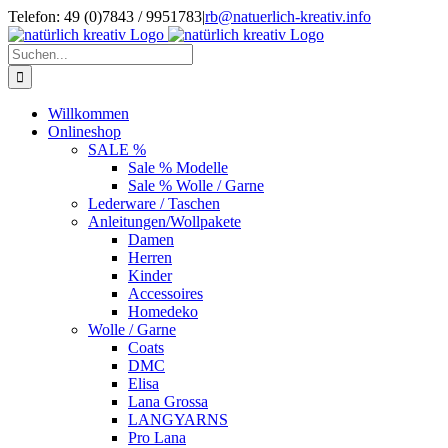
Zum
Telefon: 49 (0)7843 / 9951783
|
rb@natuerlich-kreativ.info
Inhalt
springen
Suche
nach:
Willkommen
Onlineshop
SALE %
Sale % Modelle
Sale % Wolle / Garne
Lederware / Taschen
Anleitungen/Wollpakete
Damen
Herren
Kinder
Accessoires
Homedeko
Wolle / Garne
Coats
DMC
Elisa
Lana Grossa
LANGYARNS
Pro Lana