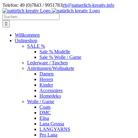
Zum
Telefon: 49 (0)7843 / 9951783
|
rb@natuerlich-kreativ.info
Inhalt
springen
Suche
nach:
Willkommen
Onlineshop
SALE %
Sale % Modelle
Sale % Wolle / Garne
Lederware / Taschen
Anleitungen/Wollpakete
Damen
Herren
Kinder
Accessoires
Homedeko
Wolle / Garne
Coats
DMC
Elisa
Lana Grossa
LANGYARNS
Pro Lana