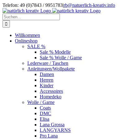
Zum
Telefon: 49 (0)7843 / 9951783
|
rb@natuerlich-kreativ.info
Inhalt
springen
Suche
nach:
Willkommen
Onlineshop
SALE %
Sale % Modelle
Sale % Wolle / Garne
Lederware / Taschen
Anleitungen/Wollpakete
Damen
Herren
Kinder
Accessoires
Homedeko
Wolle / Garne
Coats
DMC
Elisa
Lana Grossa
LANGYARNS
Pro Lana