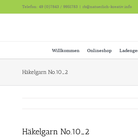
Zum
Telefon: 49 (0)7843 / 9951783
|
rb@natuerlich-kreativ.info
Inhalt
springen
Willkommen
Onlineshop
Ladenge
Häkelgarn No.10_2
Häkelgarn No.10_2