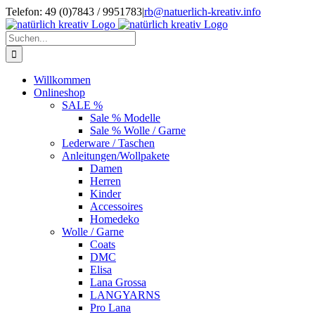
Zum
Telefon: 49 (0)7843 / 9951783
|
rb@natuerlich-kreativ.info
Inhalt
springen
Suche
nach:
Willkommen
Onlineshop
SALE %
Sale % Modelle
Sale % Wolle / Garne
Lederware / Taschen
Anleitungen/Wollpakete
Damen
Herren
Kinder
Accessoires
Homedeko
Wolle / Garne
Coats
DMC
Elisa
Lana Grossa
LANGYARNS
Pro Lana