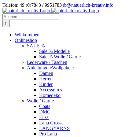
Zum
Telefon: 49 (0)7843 / 9951783
|
rb@natuerlich-kreativ.info
Inhalt
springen
Suche
nach:
Willkommen
Onlineshop
SALE %
Sale % Modelle
Sale % Wolle / Garne
Lederware / Taschen
Anleitungen/Wollpakete
Damen
Herren
Kinder
Accessoires
Homedeko
Wolle / Garne
Coats
DMC
Elisa
Lana Grossa
LANGYARNS
Pro Lana