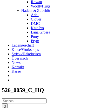
Rowan
WoollyHugs
Nadeln & Zubehör
Addi
Clover
DMC
Knit Pro
Lana Grossa
Pony
Prym
Ladengeschäft
Kurse/Workshops
Strick-/Häkelreisen
Über mich
News
Kontakt
Kasse
526_0059_C_HQ
Suche
nach: