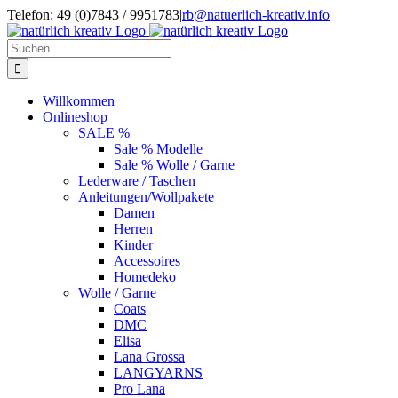
Zum
Telefon: 49 (0)7843 / 9951783
|
rb@natuerlich-kreativ.info
Inhalt
springen
Suche
nach:
Willkommen
Onlineshop
SALE %
Sale % Modelle
Sale % Wolle / Garne
Lederware / Taschen
Anleitungen/Wollpakete
Damen
Herren
Kinder
Accessoires
Homedeko
Wolle / Garne
Coats
DMC
Elisa
Lana Grossa
LANGYARNS
Pro Lana