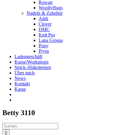
Rowan
WoollyHugs
Nadeln & Zubehör
Addi
Clover
DMC
Knit Pro
Lana Grossa
Pony
Prym
Ladengeschäft
Kurse/Workshops
Strick-/Häkelreisen
Über mich
News
Kontakt
Kasse
Betty 3110
Suche
nach: