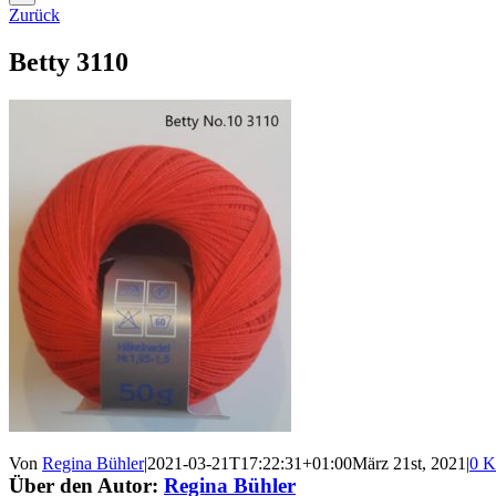
Zurück
Betty 3110
Von
Regina Bühler
|
2021-03-21T17:22:31+01:00
März 21st, 2021
|
0 K
Über den Autor:
Regina Bühler