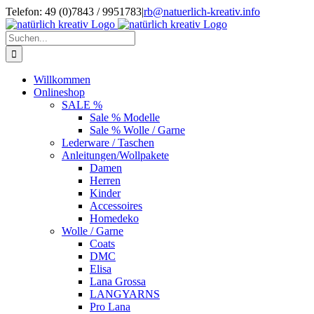
Zum
Telefon: 49 (0)7843 / 9951783
|
rb@natuerlich-kreativ.info
Inhalt
springen
Suche
nach:
Willkommen
Onlineshop
SALE %
Sale % Modelle
Sale % Wolle / Garne
Lederware / Taschen
Anleitungen/Wollpakete
Damen
Herren
Kinder
Accessoires
Homedeko
Wolle / Garne
Coats
DMC
Elisa
Lana Grossa
LANGYARNS
Pro Lana