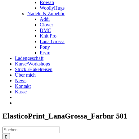
Rowan
WoollyHugs
Nadeln & Zubehör
Addi
Clover
DMC
Knit Pro
Lana Grossa
Pony
Prym
Ladengeschäft
Kurse/Workshops
Strick-/Häkelreisen
Über mich
News
Kontakt
Kasse
ElasticoPrint_LanaGrossa_Farbnr 501
Suche
nach: