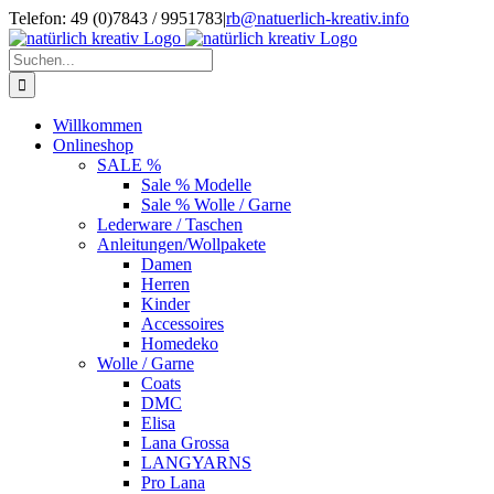
Zum
Telefon: 49 (0)7843 / 9951783
|
rb@natuerlich-kreativ.info
Inhalt
springen
Suche
nach:
Willkommen
Onlineshop
SALE %
Sale % Modelle
Sale % Wolle / Garne
Lederware / Taschen
Anleitungen/Wollpakete
Damen
Herren
Kinder
Accessoires
Homedeko
Wolle / Garne
Coats
DMC
Elisa
Lana Grossa
LANGYARNS
Pro Lana