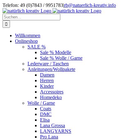
Zum
Telefon: 49 (0)7843 / 9951783
|
rb@natuerlich-kreativ.info
Inhalt
springen
Suche
nach:
Willkommen
Onlineshop
SALE %
Sale % Modelle
Sale % Wolle / Garne
Lederware / Taschen
Anleitungen/Wollpakete
Damen
Herren
Kinder
Accessoires
Homedeko
Wolle / Garne
Coats
DMC
Elisa
Lana Grossa
LANGYARNS
Pro Lana