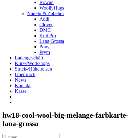
Rowan
WoollyHugs
Nadeln & Zubehör
Addi
Clover
DMC
Knit Pro
Lana Grossa
Pony
Prym
Ladengeschäft
Kurse/Workshops
Strick-/Häkelreisen
Über mich
News
Kontakt
Kasse
hw18-cool-wool-big-melange-farbkarte-
lana-grossa
Suche