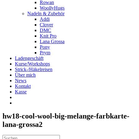
Rowan
WoollyHugs
Nadeln & Zubehör
Addi
Clover
DMC
Knit Pro
Lana Grossa
Pony
Prym
Ladengeschäft
Kurse/Workshops
Strick-/Häkelreisen
Über mich
News
Kontakt
Kasse
hw18-cool-wool-big-melange-farbkarte-
lana-grossa2
Suche