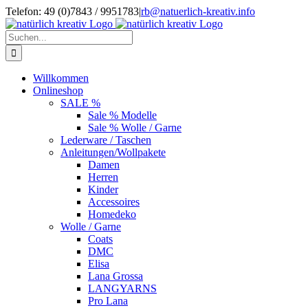
Zum
Telefon: 49 (0)7843 / 9951783
|
rb@natuerlich-kreativ.info
Inhalt
springen
Suche
nach:
Willkommen
Onlineshop
SALE %
Sale % Modelle
Sale % Wolle / Garne
Lederware / Taschen
Anleitungen/Wollpakete
Damen
Herren
Kinder
Accessoires
Homedeko
Wolle / Garne
Coats
DMC
Elisa
Lana Grossa
LANGYARNS
Pro Lana