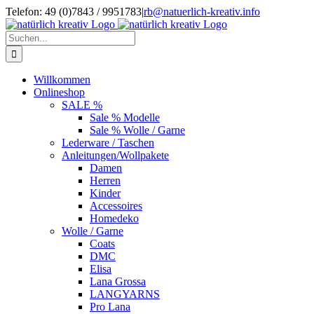
Zum
Telefon: 49 (0)7843 / 9951783
|
rb@natuerlich-kreativ.info
Inhalt
springen
Suche
nach:
Willkommen
Onlineshop
SALE %
Sale % Modelle
Sale % Wolle / Garne
Lederware / Taschen
Anleitungen/Wollpakete
Damen
Herren
Kinder
Accessoires
Homedeko
Wolle / Garne
Coats
DMC
Elisa
Lana Grossa
LANGYARNS
Pro Lana