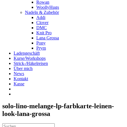
Rowan
WoollyHugs
Nadeln & Zubehör
Addi
Clover
DMC
Knit Pro
Lana Grossa
Pony
Prym
Ladengeschäft
Kurse/Workshops
Strick-/Häkelreisen
Über mich
News
Kontakt
Kasse
solo-lino-melange-lp-farbkarte-leinen-
look-lana-grossa
Suche