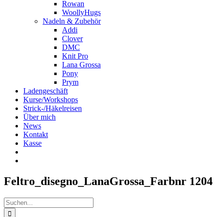
Rowan
WoollyHugs
Nadeln & Zubehör
Addi
Clover
DMC
Knit Pro
Lana Grossa
Pony
Prym
Ladengeschäft
Kurse/Workshops
Strick-/Häkelreisen
Über mich
News
Kontakt
Kasse
Feltro_disegno_LanaGrossa_Farbnr 1204
Suche
nach: