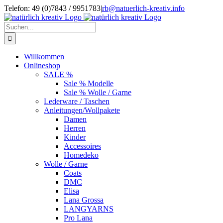
Zum
Telefon: 49 (0)7843 / 9951783
|
rb@natuerlich-kreativ.info
Inhalt
springen
Suche
nach:
Willkommen
Onlineshop
SALE %
Sale % Modelle
Sale % Wolle / Garne
Lederware / Taschen
Anleitungen/Wollpakete
Damen
Herren
Kinder
Accessoires
Homedeko
Wolle / Garne
Coats
DMC
Elisa
Lana Grossa
LANGYARNS
Pro Lana