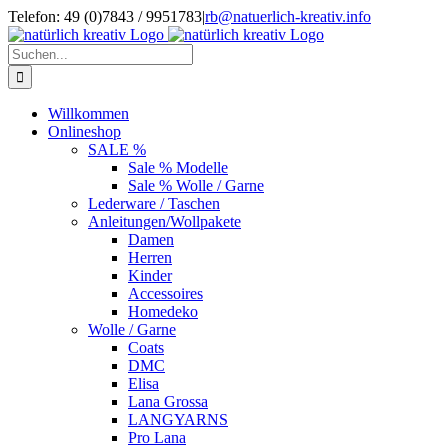
Zum
Telefon: 49 (0)7843 / 9951783
|
rb@natuerlich-kreativ.info
Inhalt
springen
Suche
nach:
Willkommen
Onlineshop
SALE %
Sale % Modelle
Sale % Wolle / Garne
Lederware / Taschen
Anleitungen/Wollpakete
Damen
Herren
Kinder
Accessoires
Homedeko
Wolle / Garne
Coats
DMC
Elisa
Lana Grossa
LANGYARNS
Pro Lana