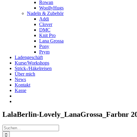
Rowan
WoollyHugs
Nadeln & Zubehör
Addi
Clover
DMC
Knit Pro
Lana Grossa
Pony
Prym
Ladengeschäft
Kurse/Workshops
Strick-/Häkelreisen
Über mich
News
Kontakt
Kasse
LalaBerlin-Lovely_LanaGrossa_Farbnr 2
Suche
nach: