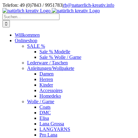
Zum
Telefon: 49 (0)7843 / 9951783
|
rb@natuerlich-kreativ.info
Inhalt
springen
Suche
nach:
Willkommen
Onlineshop
SALE %
Sale % Modelle
Sale % Wolle / Garne
Lederware / Taschen
Anleitungen/Wollpakete
Damen
Herren
Kinder
Accessoires
Homedeko
Wolle / Garne
Coats
DMC
Elisa
Lana Grossa
LANGYARNS
Pro Lana