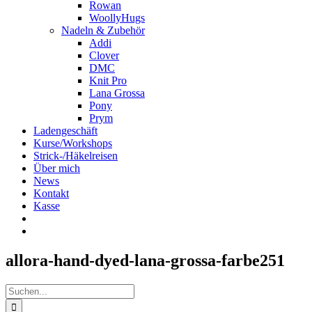
Rowan
WoollyHugs
Nadeln & Zubehör
Addi
Clover
DMC
Knit Pro
Lana Grossa
Pony
Prym
Ladengeschäft
Kurse/Workshops
Strick-/Häkelreisen
Über mich
News
Kontakt
Kasse
allora-hand-dyed-lana-grossa-farbe251
Suche
nach: