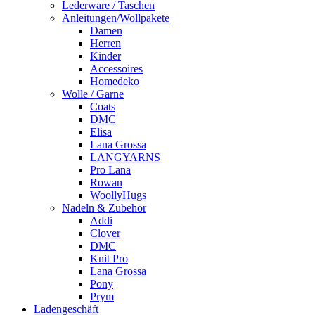
Lederware / Taschen
Anleitungen/Wollpakete
Damen
Herren
Kinder
Accessoires
Homedeko
Wolle / Garne
Coats
DMC
Elisa
Lana Grossa
LANGYARNS
Pro Lana
Rowan
WoollyHugs
Nadeln & Zubehör
Addi
Clover
DMC
Knit Pro
Lana Grossa
Pony
Prym
Ladengeschäft