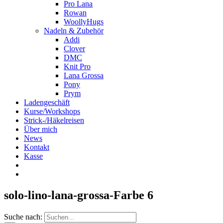
Pro Lana
Rowan
WoollyHugs
Nadeln & Zubehör
Addi
Clover
DMC
Knit Pro
Lana Grossa
Pony
Prym
Ladengeschäft
Kurse/Workshops
Strick-/Häkelreisen
Über mich
News
Kontakt
Kasse
solo-lino-lana-grossa-Farbe 6
Suche nach: