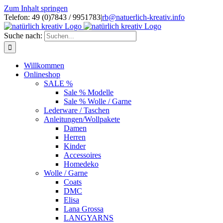
Zum Inhalt springen
Telefon: 49 (0)7843 / 9951783
|
rb@natuerlich-kreativ.info
Suche nach:
Willkommen
Onlineshop
SALE %
Sale % Modelle
Sale % Wolle / Garne
Lederware / Taschen
Anleitungen/Wollpakete
Damen
Herren
Kinder
Accessoires
Homedeko
Wolle / Garne
Coats
DMC
Elisa
Lana Grossa
LANGYARNS