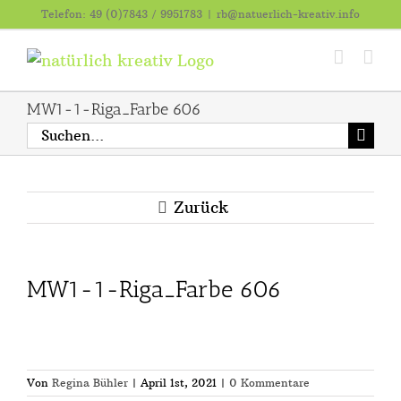
Zum
Telefon: 49 (0)7843 / 9951783
|
rb@natuerlich-kreativ.info
Inhalt
springen
MW1-1-Riga_Farbe 606
Suche
nach:
Zurück
MW1-1-Riga_Farbe 606
Von
Regina Bühler
|
April 1st, 2021
|
0 Kommentare