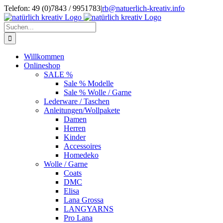
Zum
Telefon: 49 (0)7843 / 9951783
|
rb@natuerlich-kreativ.info
Inhalt
springen
Suche
nach:
Willkommen
Onlineshop
SALE %
Sale % Modelle
Sale % Wolle / Garne
Lederware / Taschen
Anleitungen/Wollpakete
Damen
Herren
Kinder
Accessoires
Homedeko
Wolle / Garne
Coats
DMC
Elisa
Lana Grossa
LANGYARNS
Pro Lana