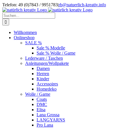
Zum
Telefon: 49 (0)7843 / 9951783
|
rb@natuerlich-kreativ.info
Inhalt
springen
Suche
nach:
Willkommen
Onlineshop
SALE %
Sale % Modelle
Sale % Wolle / Garne
Lederware / Taschen
Anleitungen/Wollpakete
Damen
Herren
Kinder
Accessoires
Homedeko
Wolle / Garne
Coats
DMC
Elisa
Lana Grossa
LANGYARNS
Pro Lana