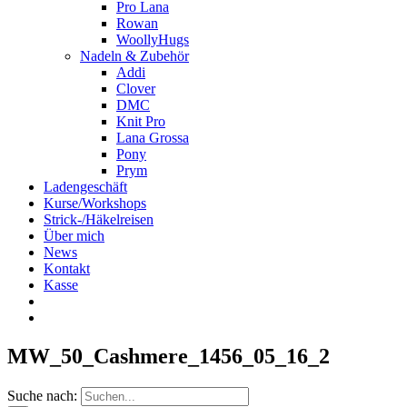
Pro Lana
Rowan
WoollyHugs
Nadeln & Zubehör
Addi
Clover
DMC
Knit Pro
Lana Grossa
Pony
Prym
Ladengeschäft
Kurse/Workshops
Strick-/Häkelreisen
Über mich
News
Kontakt
Kasse
MW_50_Cashmere_1456_05_16_2
Suche nach: