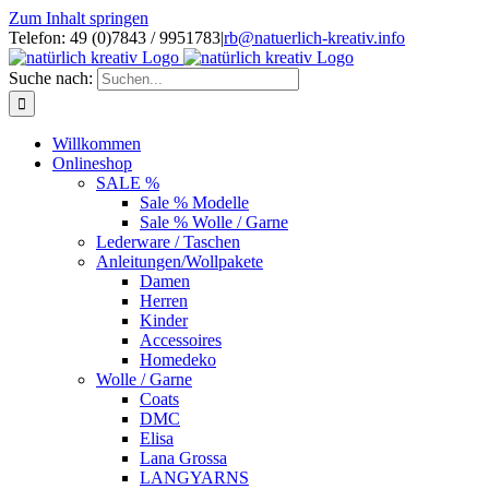
Zum Inhalt springen
Telefon: 49 (0)7843 / 9951783
|
rb@natuerlich-kreativ.info
Suche nach:
Willkommen
Onlineshop
SALE %
Sale % Modelle
Sale % Wolle / Garne
Lederware / Taschen
Anleitungen/Wollpakete
Damen
Herren
Kinder
Accessoires
Homedeko
Wolle / Garne
Coats
DMC
Elisa
Lana Grossa
LANGYARNS