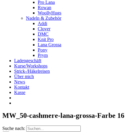
Pro Lana
Rowan
WoollyHugs
Nadeln & Zubehör
Addi
Clover
DMC
Knit Pro
Lana Grossa
Pony
Prym
Ladengeschäft
Kurse/Workshops
Strick-/Häkelreisen
Über mich
News
Kontakt
Kasse
MW_50-cashmere-lana-grossa-Farbe 16
Suche nach: