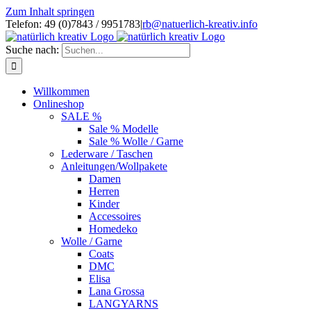
Zum Inhalt springen
Telefon: 49 (0)7843 / 9951783
|
rb@natuerlich-kreativ.info
Suche nach:
Willkommen
Onlineshop
SALE %
Sale % Modelle
Sale % Wolle / Garne
Lederware / Taschen
Anleitungen/Wollpakete
Damen
Herren
Kinder
Accessoires
Homedeko
Wolle / Garne
Coats
DMC
Elisa
Lana Grossa
LANGYARNS