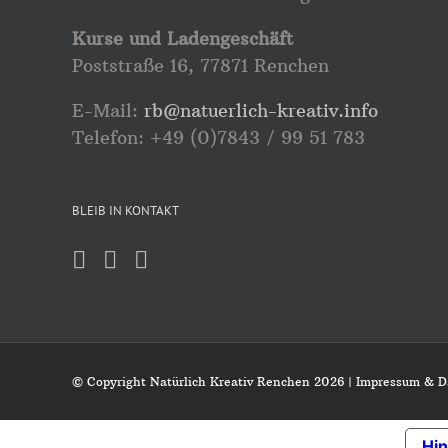
Kurse und Ladengeschäft
Poststraße 16, 77871 Renchen
E-Mail:
rb@natuerlich-kreativ.info
Telefon: +49 (0)7843 / 99 51 783
BLEIB IN KONTAKT
© Copyright Natürlich Kreativ Renchen
2026 |
Impressum & D
Hin