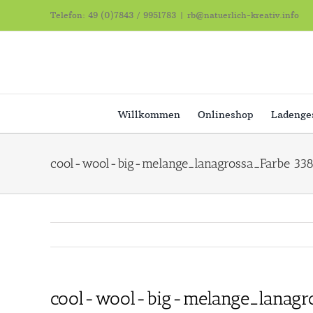
Zum
Telefon: 49 (0)7843 / 9951783
|
rb@natuerlich-kreativ.info
Inhalt
springen
Willkommen
Onlineshop
Ladenge
cool-wool-big-melange_lanagrossa_Farbe 33
cool-wool-big-melange_lanagr