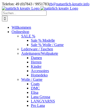
Zum
Telefon: 49 (0)7843 / 9951783
|
rb@natuerlich-kreativ.info
Inhalt
springen
Suche
nach:
Willkommen
Onlineshop
SALE %
Sale % Modelle
Sale % Wolle / Garne
Lederware / Taschen
Anleitungen/Wollpakete
Damen
Herren
Kinder
Accessoires
Homedeko
Wolle / Garne
Coats
DMC
Elisa
Lana Grossa
LANGYARNS
Pro Lana