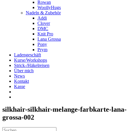
Rowan
WoollyHugs
Nadeln & Zubehör
Addi
Clover
DMC
Knit Pro
Lana Grossa
Pony
Prym
Ladengeschäft
Kurse/Workshops
Strick-/Häkelreisen
Über mich
News
Kontakt
Kasse
silkhair-silkhair-melange-farbkarte-lana-
grossa-002
Suche