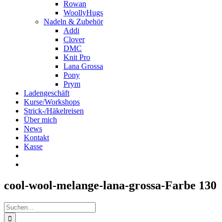
Rowan
WoollyHugs
Nadeln & Zubehör
Addi
Clover
DMC
Knit Pro
Lana Grossa
Pony
Prym
Ladengeschäft
Kurse/Workshops
Strick-/Häkelreisen
Über mich
News
Kontakt
Kasse
cool-wool-melange-lana-grossa-Farbe 130
Suche
nach: