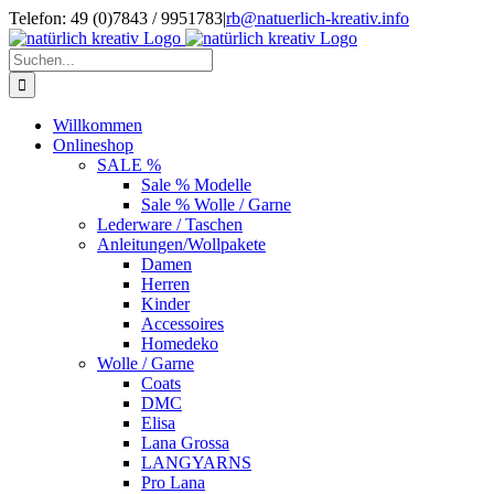
Zum
Telefon: 49 (0)7843 / 9951783
|
rb@natuerlich-kreativ.info
Inhalt
springen
Suche
nach:
Willkommen
Onlineshop
SALE %
Sale % Modelle
Sale % Wolle / Garne
Lederware / Taschen
Anleitungen/Wollpakete
Damen
Herren
Kinder
Accessoires
Homedeko
Wolle / Garne
Coats
DMC
Elisa
Lana Grossa
LANGYARNS
Pro Lana