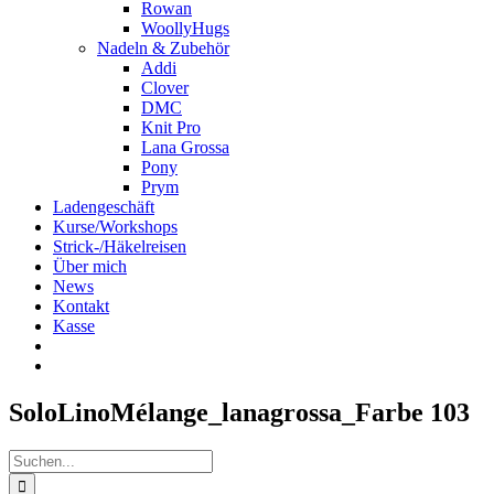
Rowan
WoollyHugs
Nadeln & Zubehör
Addi
Clover
DMC
Knit Pro
Lana Grossa
Pony
Prym
Ladengeschäft
Kurse/Workshops
Strick-/Häkelreisen
Über mich
News
Kontakt
Kasse
SoloLinoMélange_lanagrossa_Farbe 103
Suche
nach: