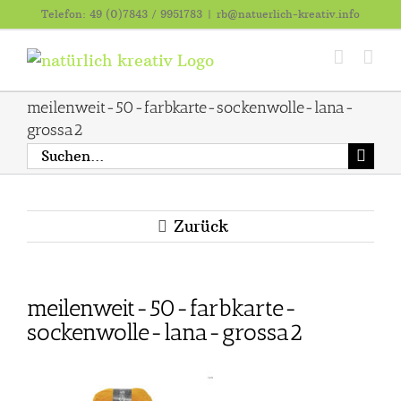
Zum
Telefon: 49 (0)7843 / 9951783
|
rb@natuerlich-kreativ.info
Inhalt
springen
meilenweit-50-farbkarte-sockenwolle-lana-
grossa2
Suche
nach:
Zurück
meilenweit-50-farbkarte-
sockenwolle-lana-grossa2