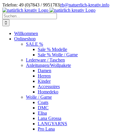
Zum
Telefon: 49 (0)7843 / 9951783
|
rb@natuerlich-kreativ.info
Inhalt
springen
Suche
nach:
Willkommen
Onlineshop
SALE %
Sale % Modelle
Sale % Wolle / Garne
Lederware / Taschen
Anleitungen/Wollpakete
Damen
Herren
Kinder
Accessoires
Homedeko
Wolle / Garne
Coats
DMC
Elisa
Lana Grossa
LANGYARNS
Pro Lana