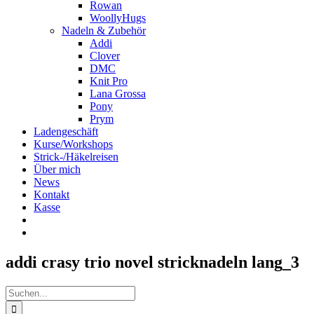
Rowan
WoollyHugs
Nadeln & Zubehör
Addi
Clover
DMC
Knit Pro
Lana Grossa
Pony
Prym
Ladengeschäft
Kurse/Workshops
Strick-/Häkelreisen
Über mich
News
Kontakt
Kasse
addi crasy trio novel stricknadeln lang_3
Suche
nach: