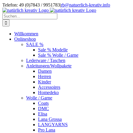
Zum
Telefon: 49 (0)7843 / 9951783
|
rb@natuerlich-kreativ.info
Inhalt
springen
Suche
nach:
Willkommen
Onlineshop
SALE %
Sale % Modelle
Sale % Wolle / Garne
Lederware / Taschen
Anleitungen/Wollpakete
Damen
Herren
Kinder
Accessoires
Homedeko
Wolle / Garne
Coats
DMC
Elisa
Lana Grossa
LANGYARNS
Pro Lana