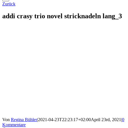
Zurück
addi crasy trio novel stricknadeln lang_3
Von
Regina Bühler
|
2021-04-23T22:23:17+02:00
April 23rd, 2021
|
0
Kommentare